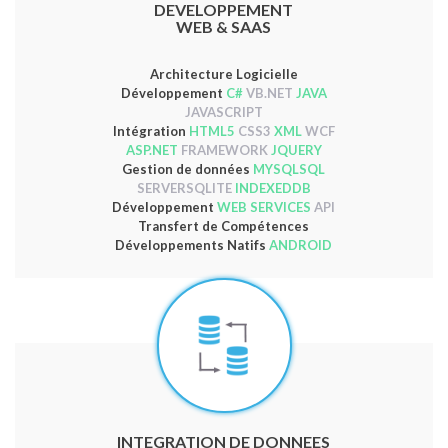
DEVELOPPEMENT
WEB & SAAS
Architecture Logicielle
Développement
C#
VB.NET
JAVA
JAVASCRIPT
Intégration
HTML5
CSS3
XML
WCF
ASP.NET
FRAMEWORK
JQUERY
Gestion de données
MYSQLSQL
SERVERSQLITE
INDEXEDDB
Développement
WEB SERVICES
API
Transfert de Compétences
Développements Natifs
ANDROID
INTEGRATION DE DONNEES